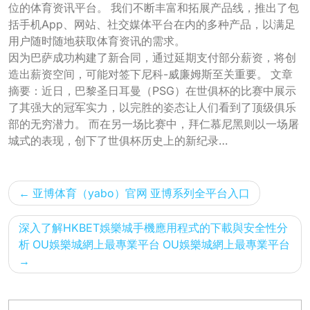
位的体育资讯平台。 我们不断丰富和拓展产品线，推出了包
括手机App、网站、社交媒体平台在内的多种产品，以满足
用户随时随地获取体育资讯的需求。
因为巴萨成功构建了新合同，通过延期支付部分薪资，将创
造出薪资空间，可能对签下尼科-威廉姆斯至关重要。 文章
摘要：近日，巴黎圣日耳曼（PSG）在世俱杯的比赛中展示
了其强大的冠军实力，以完胜的姿态让人们看到了顶级俱乐
部的无穷潜力。 而在另一场比赛中，拜仁慕尼黑则以一场屠
城式的表现，创下了世俱杯历史上的新纪录…
Post
亚博体育（yabo）官网 亚博系列全平台入口
navigation
深入了解HKBET娛樂城手機應用程式的下載與安全性分
析 OU娛樂城網上最專業平台 OU娛樂城網上最專業平台