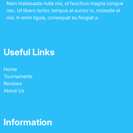
Nam malesuada nulla nisi, ut faucibus magna congue
nec. Ut libero tortor, tempus at auctor in, molestie at
nisi. In enim ligula, consequat eu feugiat a.
Useful Links
Home
Tournaments
Reviews
About Us
Information