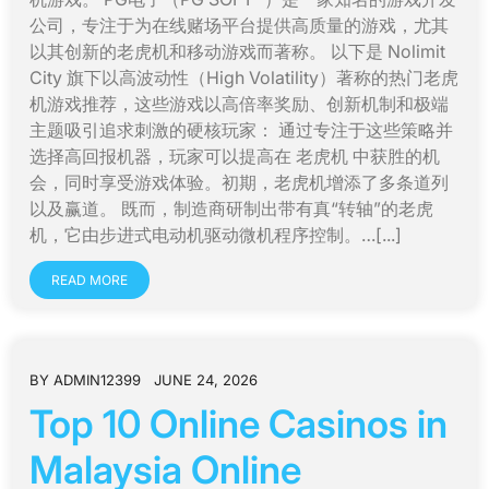
公司，专注于为在线赌场平台提供高质量的游戏，尤其
以其创新的老虎机和移动游戏而著称。 以下是 Nolimit
City 旗下以高波动性（High Volatility）著称的热门老虎
机游戏推荐，这些游戏以高倍率奖励、创新机制和极端
主题吸引追求刺激的硬核玩家： 通过专注于这些策略并
选择高回报机器，玩家可以提高在 老虎机 中获胜的机
会，同时享受游戏体验。初期，老虎机增添了多条道列
以及赢道。 既而，制造商研制出带有真“转轴”的老虎
机，它由步进式电动机驱动微机程序控制。…[...]
READ MORE
BY
ADMIN12399
JUNE 24, 2026
Top 10 Online Casinos in
Malaysia Online