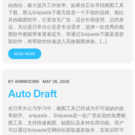
由拖动，极大提升工作效率。如果你正在寻找截图工具
下载，那么Snipaste下载无疑是一个不错的选择。相比
其他截图软件，它更加无广告，适合长期使用。总的来
说，无论是日常办公还是专业需求，选择一款优秀的截
图软件都能带来显著提升。而通过Snipaste下载渠道获
取软件，将帮助你快速进入高效截图体验。[...]
READ MORE
BY
ADMIN12399
MAY 26, 2026
Auto Draft
在日常办公与学习中，截图工具已经成为不可或缺的效
率助手。 snipaste 。Snipaste是一款广受欢迎的免费截
图工具，支持快速截图、贴图以及多种实用功能。用户
可以通过Snipaste官网轻松获取最新版本，安装后即可