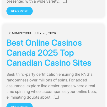
presented with a wide variety…[...]
READ MORE
BY
ADMIN12399
JULY 23, 2026
Best Online Casinos
Canada 2025 Top
Canadian Casino Sites
Seek third-party certification ensuring the RNG's
randomness over millions of spins. For added
assurance, explore live dealer games where a real-
time spinning wheel accompanies your online bets,
eliminating doubts about…[...]