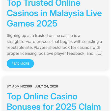
Top Trusted Online
Casinos in Malaysia Live
Games 2025
Signing up at a trusted online casino is a
straightforward process that begins with selecting a
reputable site. Players should look for casinos with
proper licensing, positive player feedback, and…[...]
READ MORE
BY
ADMIN12399
JULY 24, 2026
Top Online Casino
Bonuses for 2025 Claim