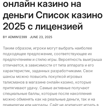
онлайн казино на
деньги Список казино
2025 с лицензией
BY
ADMIN12399
JUNE 23, 2025
Таким образом, игроки могут выбрать наиболее
подходящее предложение, соответствующее их
предпочтениям и стилю игры. Вероятность выигрыша
отличается, в зависимости от типа аппарата и его
характеристик, заданных разработчиками. Свои
шансы можно повысить покупкой игровых
талисманов в магазине онлайн казино, которые
притягивают удачу. Самые активные получают
специальные баллы, которые после накопления
можно обменять как на реальные деньги, так и на
привилегии или награды. Сайт не агитирует играть в