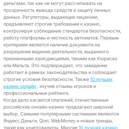
деньгами, так как не могут рассчитывать на
прозрачность вывода средств и защиту личных
данных. Регуляторы, выдающие лицензии,
предъявляют строгие требования к казино,
контролируя соблюдение стандартов безопасности,
работу платформы и честность автоматов. Первым
критерием является наличие документа на
разрешение ведения деятельности, выданного
признанными юрисдикциями, такими как Кюрасао
или Мальта. Это подтверждает, что заведение
работает в рамках законодательства и соблюдает
строгие условия безопасности. Также
10 лучших
казино онлайн
, изучив отзывы игроков и
профессиональные рейтинги.
Когда дело касается платежей, отечественные
российские онлайн-казино предлагают широкий
выбор. Самыми популярными системами являются
Яндекс.Деньги, Qiwi, WebMoney и новые тренды,
такие как криптовалюты. Многие
10 лучших казино