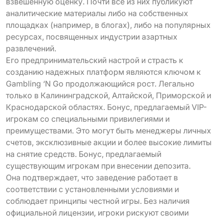
взвешенную оценку. Почти все из них публикуют
аналитические материалы либо на собственных
площадках (например, в блогах), либо на популярных
ресурсах, посвященных индустрии азартных
развлечений.
Его предпринимательский настрой и страсть к
созданию надежных платформ являются ключом к
Gambling ‘N Go продолжающийся рост. Легально
только в Калининградской, Алтайской, Приморской и
Краснодарской областях. Бонус, предлагаемый VIP-
игрокам со специальными привилегиями и
преимуществами. Это могут быть менеджеры личных
счетов, эксклюзивные акции и более высокие лимиты
на снятие средств. Бонус, предлагаемый
существующим игрокам при внесении депозита.
Она подтверждает, что заведение работает в
соответствии с установленными условиями и
соблюдает принципы честной игры. Без наличия
официальной лицензии, игроки рискуют своими