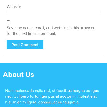
Website
Save my name, email, and website in this browser
for the next time I comment.
About Us
Nam malesuada nulla nisi, ut faucibus magna congue
nec. Ut libero tortor, tempus at auctor in, molestie at
nisi. In enim ligula, consequat eu feugiat a.